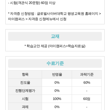
- 시험(객관식 20문항) 60점 이상
* 자격증 신청방법 : 글로벌사이버대학교 평생교육원 홈페이지 >
마이캠퍼스 > 자격증 신청메뉴에서 신청
교재
* 학습교안 제공 (마이캠퍼스>학습자료실)
수료기준
항목
반영율
과락기준
진도율
0%
60%
진행단계평가
0%
-
시험
100%
60점
과제
0%
-