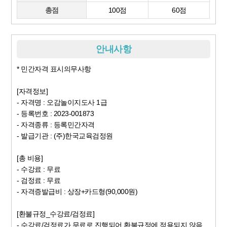
총점
100점
60점
안내사항
* 민간자격 표시의무사항
[자격정보]
- 자격명 : 오감놀이지도사 1급
- 등록번호 : 2023-001873
- 자격종류 : 등록민간자격
- 발급기관 : (주)한국교육검정원
[총 비용]
- 수강료 : 무료
- 검정료 : 무료
- 자격증발급비 : 상장+카드형(90,000원)
[환불규정_수강료/검정료]
- 수강료/검정료가 무료로 진행되어 환불규정에 적용되지 않음