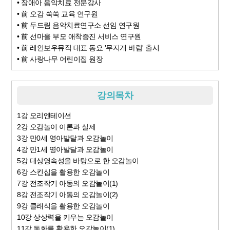
• 장애아 음악치료 전문강사
• 前 오감 쑥쑥 교육 연구원
• 前 두드림 음악치료연구소 선임 연구원
• 前 선마을 부모 애착증진 서비스 연구원
• 前 레인보우뮤직 대표 동요 '무지개 바람' 출시
• 前 사랑나무 어린이집 원장
강의목차
1강 오리엔테이션
2강 오감놀이 이론과 실제
3강 만0세 영아발달과 오감놀이
4강 만1세 영아발달과 오감놀이
5강 대상영속성을 바탕으로 한 오감놀이
6강 스킨십을 활용한 오감놀이
7강 전조작기 아동의 오감놀이(1)
8강 전조작기 아동의 오감놀이(2)
9강 클래식을 활용한 오감놀이
10강 상상력을 키우는 오감놀이
11강 동화를 활용한 오감놀이(1)