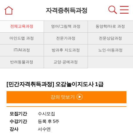
자격증취득과정
전체교육과정
영어/그림책 과정
동양학/타로 과정
마인드맵 과정
전문가과정
전문상담과정
IT/AI과정
방과후 지도과정
노인·아동과정
반려동물과정
교양·공예과정
[민간자격취득과정] 오감놀이지도사 1급
강의 맛보기
모집기간
수시모집
수강기간
등록 후 5주
강사
서수연