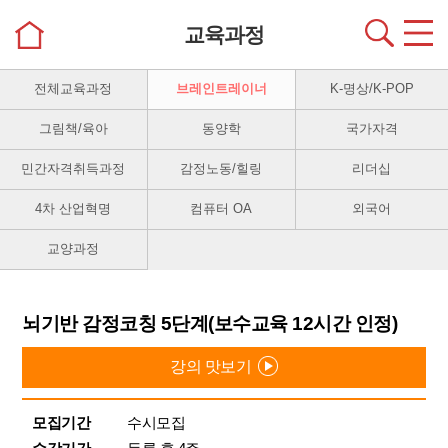
교육과정
전체교육과정
브레인트레이너
K-명상/K-POP
그림책/육아
동양학
국가자격
민간자격취득과정
감정노동/힐링
리더십
4차 산업혁명
컴퓨터 OA
외국어
교양과정
뇌기반 감정코칭 5단계(보수교육 12시간 인정)
강의 맛보기
모집기간
수시모집