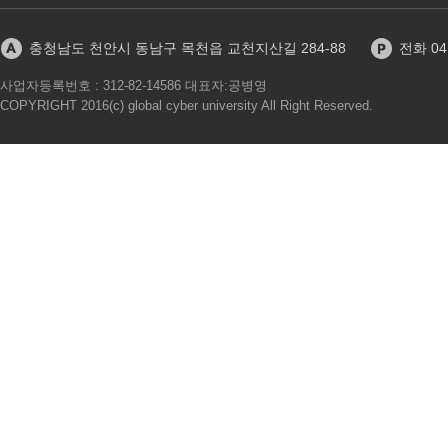
충청남도 천안시 동남구 목천읍 교천지산길 284-88
전화 041
사업자등록번호 : 312-82-14586 대표자:공병영
COPYRIGHT 2016(c) global cyber university All Right Reserved.