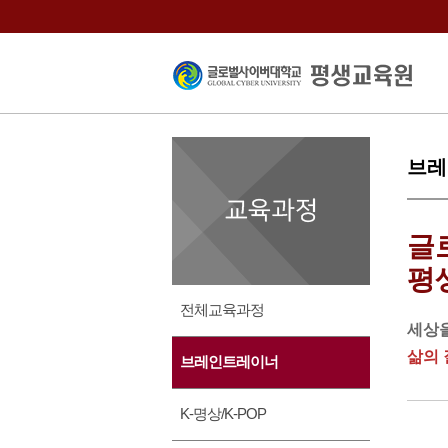
브레
글
평
전체교육과정
세상을
삶의 
브레인트레이너
K-명상/K-POP