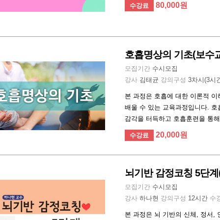
80,000원
수강료
호흡명상의 기초(보수교
모집기간
수시모집
강사
김태균
강의구성
3차시(3시
본 과정은 호흡에 대한 이론적 
배울 수 있는 교육과정입니다. 호
감각을 터득하고 호흡훈련을 통해 
20,000원
수강료
뇌기반 감정코칭 5단계(
모집기간
수시모집
강사
하나현
강의구성
12시간
수
본 과정은 뇌 기반의 신체, 정서