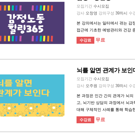
모집기간
수시모집
강사
오창영
강의구성
39차시
수
본 강의에서는 일터에서 겪는 감
접근에 기초한 예방관리와 건강 증
무료
수강료
뇌를 알면 관계가 보인
모집기간
수시모집
강사
오주원
강의구성
39차시
수
본 과정은 인간 간의 관계가 뇌의
고, 뇌기반 상담의 과정에서 뇌과
대해 구체적인 사례를 통해 학습한
무료
수강료