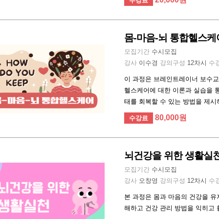
수강료
몸-마음-뇌 통합헬스케어
모집기간
수시모집
강사
이수경
강의구성
12차시
수
이 과정은 브레인트레이너 보수교육
헬스케어에 대한 이론과 실습을 통
태를 회복할 수 있는 방법을 제시
80,000원
수강료
뇌건강을 위한 생활실천
모집기간
수시모집
강사
오창영
강의구성
12차시
수
본 과정은 몸과 마음의 건강을 유
해하고 건강 관리 방법을 익히고 