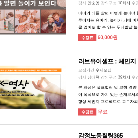
강사
안소영
강의구성
10차시
수
아이의 뇌를 알면 어떻게 놀아야 
루어지는 유아기, 놀이가 뇌에 미
물 없이도 할 수 있는 두뇌발달 놀
60,000원
수강료
러브유어셀프 : 체인지
모집기간
수시모집
강사
장래혁
강의구성
39차시
수
본 과정은 셀프힐링 및 코칭 역
이 목적으로 가치 있는 존재로서의
향상 체인지 프로젝트로 교수자의 
무료
수강료
감정노동힐링365