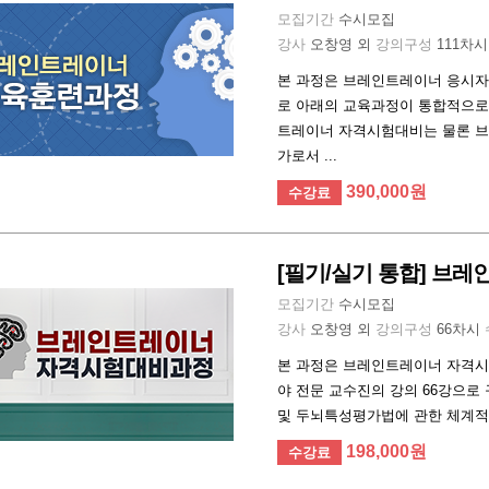
모집기간
수시모집
강사
오창영 외
강의구성
111차
본 과정은 브레인트레이너 응시
로 아래의 교육과정이 통합적으로 
트레이너 자격시험대비는 물론 
가로서 ...
390,000원
수강료
[필기/실기 통합] 브
모집기간
수시모집
강사
오창영 외
강의구성
66차시
본 과정은 브레인트레이너 자격시
야 전문 교수진의 강의 66강으
및 두뇌특성평가법에 관한 체계적
198,000원
수강료