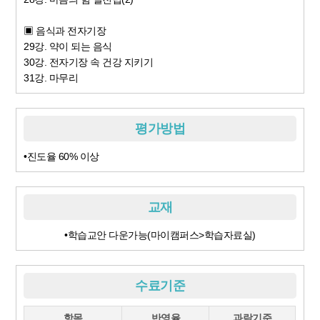
▣ 음식과 전자기장
29강. 약이 되는 음식
30강. 전자기장 속 건강 지키기
31강. 마무리
평가방법
•진도율 60% 이상
교재
•학습교안 다운가능(마이캠퍼스>학습자료실)
수료기준
항목
반영율
과락기준