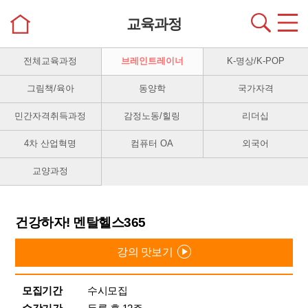
교육과정
전체교육과정
브레인트레이너
K-명상/K-POP
그림책/육아
동양학
국가자격
민간자격취득과정
감정노동/힐링
리더십
4차 산업혁명
컴퓨터 OA
외국어
교양과정
건강하자! 멘탈헬스365
강의 맛보기
모집기간
수시모집