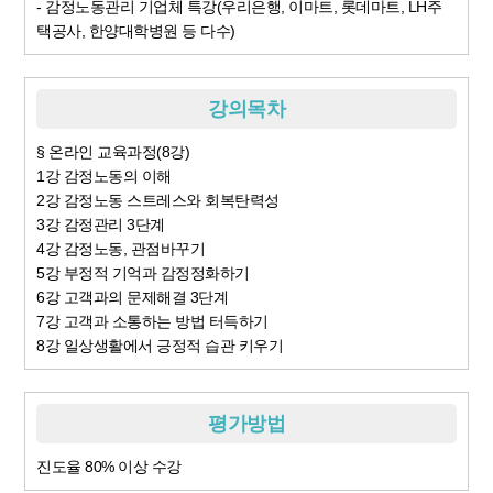
- 감정노동관리 기업체 특강(우리은행, 이마트, 롯데마트, LH주
택공사, 한양대학병원 등 다수)
강의목차
§ 온라인 교육과정(8강)
1강 감정노동의 이해
2강 감정노동 스트레스와 회복탄력성
3강 감정관리 3단계
4강 감정노동, 관점바꾸기
5강 부정적 기억과 감정정화하기
6강 고객과의 문제해결 3단계
7강 고객과 소통하는 방법 터득하기
8강 일상생활에서 긍정적 습관 키우기
평가방법
진도율 80% 이상 수강