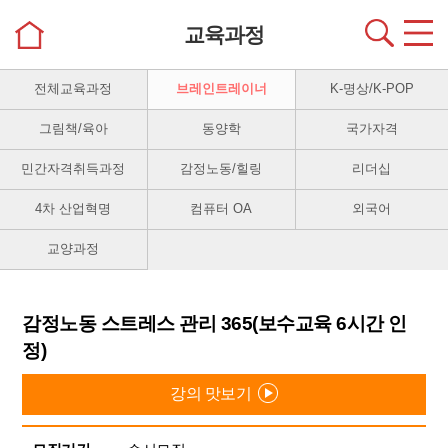
교육과정
전체교육과정
브레인트레이너
K-명상/K-POP
그림책/육아
동양학
국가자격
민간자격취득과정
감정노동/힐링
리더십
4차 산업혁명
컴퓨터 OA
외국어
교양과정
감정노동 스트레스 관리 365(보수교육 6시간 인
정)
강의 맛보기