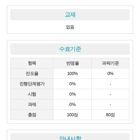
교재
없음
수료기준
항목
반영율
과락기준
진도율
100%
0%
진행단계평가
0%
-
시험
0%
-
과제
0%
-
총점
100점
80점
안내사항